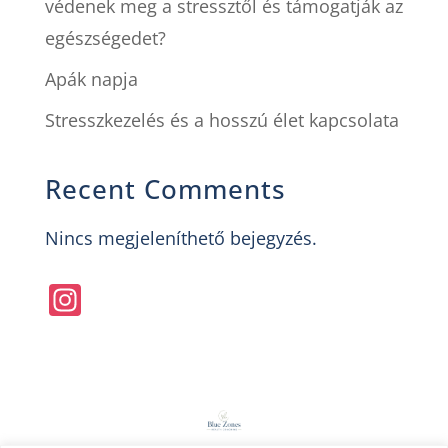
védenek meg a stressztől és támogatják az
egészségedet?
Apák napja
Stresszkezelés és a hosszú élet kapcsolata
Recent Comments
Nincs megjeleníthető bejegyzés.
In
st
a
gr
a