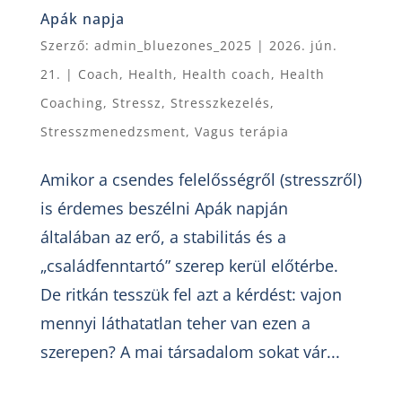
Apák napja
Szerző:
admin_bluezones_2025
|
2026. jún.
21.
|
Coach
,
Health
,
Health coach
,
Health
Coaching
,
Stressz
,
Stresszkezelés
,
Stresszmenedzsment
,
Vagus terápia
Amikor a csendes felelősségről (stresszről)
is érdemes beszélni Apák napján
általában az erő, a stabilitás és a
„családfenntartó” szerep kerül előtérbe.
De ritkán tesszük fel azt a kérdést: vajon
mennyi láthatatlan teher van ezen a
szerepen? A mai társadalom sokat vár...