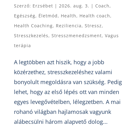
Szerző:
Erzsébet
|
2026. aug. 3.
|
Coach
,
Egészség
,
Életmód
,
Health
,
Health coach
,
Health Coaching
,
Reziliencia
,
Stressz
,
Stresszkezelés
,
Stresszmenedzsment
,
Vagus
terápia
A legtöbben azt hiszik, hogy a jobb
közérzethez, stresszkezeléshez valami
bonyolult megoldásra van szükség. Pedig
lehet, hogy az első lépés ott van minden
egyes levegővételben, lélegzetben. A mai
rohanó világban hajlamosak vagyunk
alábecsülni három alapvető dolog...