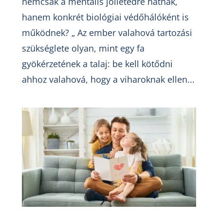
nemcsak a mentális jóllétedre hatnak,
hanem konkrét biológiai védőhálóként is
működnek? „ Az ember valahová tartozási
szükséglete olyan, mint egy fa
gyökérzetének a talaj: be kell kötődni
ahhoz valahová, hogy a viharoknak ellen...