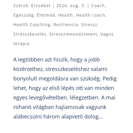
Szerző:
Erzsébet
|
2026. aug. 3.
|
Coach
,
Egészség
,
Életmód
,
Health
,
Health coach
,
Health Coaching
,
Reziliencia
,
Stressz
,
Stresszkezelés
,
Stresszmenedzsment
,
Vagus
terápia
A legtöbben azt hiszik, hogy a jobb
közérzethez, stresszkezeléshez valami
bonyolult megoldásra van szükség. Pedig
lehet, hogy az első lépés ott van minden
egyes levegővételben, lélegzetben. A mai
rohanó világban hajlamosak vagyunk
alábecsülni három alapvető dolog...