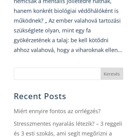
nemcsak a mentális jóllétedre hatnak,
hanem konkrét biológiai védőhálóként is
működnek? „ Az ember valahová tartozási
szükséglete olyan, mint egy fa
gyökérzetének a talaj: be kell kötődni
ahhoz valahová, hogy a viharoknak ellen...
Keresés
Recent Posts
Miért ennyire fontos az orrlégzés?
Stresszmentes nyaralás létezik? – 3 reggeli
és 3 esti szokás, ami segít megőrizni a