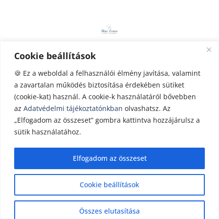
a
gr
a
m
Cookie beállítások
ADATKEZELÉS
|
IMPRESSZUM
|
KAPCSOL
AT
|
IDŐPONTOT FOGLALOK
|
HEALTH
🍪 Ez a weboldal a felhasználói élmény javítása, valamint
a zavartalan működés biztosítása érdekében sütiket
COACHING
|
STRESSZMENEDZSMENT
|
(cookie-kat) használ. A cookie-k használatáról bővebben
webhosting
by
Ruffnet
az
Adatvédelmi tájékoztatónkban
olvashatsz. Az
„Elfogadom az összeset” gombra kattintva hozzájárulsz a
sütik használatához.
©bluezones.hu – Minden jog fenntartva
2026
Elfogadom az összeset
Cookie beállítások
Összes elutasítása