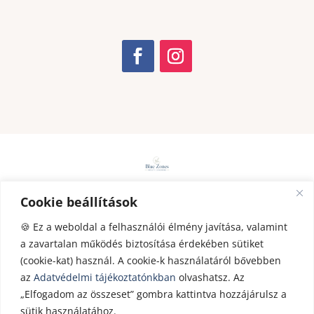
Cookie beállítások
ADATKEZELÉS
|
IMPRESSZUM
|
KAPCSOL
AT
|
IDŐPONTOT FOGLALOK
|
HEALTH
🍪 Ez a weboldal a felhasználói élmény javítása, valamint
a zavartalan működés biztosítása érdekében sütiket
COACHING
|
STRESSZMENEDZSMENT
|
(cookie-kat) használ. A cookie-k használatáról bővebben
webhosting
by
Ruffnet
az
Adatvédelmi tájékoztatónkban
olvashatsz. Az
„Elfogadom az összeset” gombra kattintva hozzájárulsz a
sütik használatához.