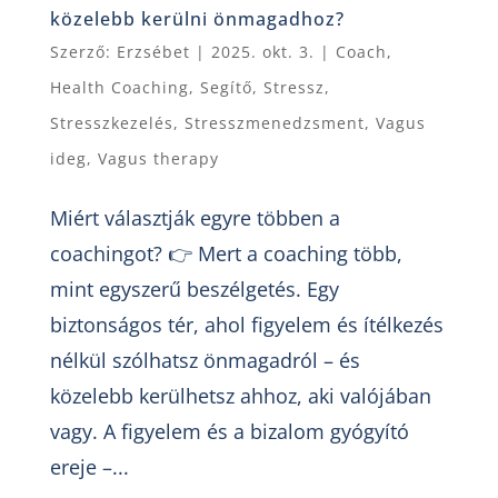
közelebb kerülni önmagadhoz?
Szerző:
Erzsébet
|
2025. okt. 3.
|
Coach
,
Health Coaching
,
Segítő
,
Stressz
,
Stresszkezelés
,
Stresszmenedzsment
,
Vagus
ideg
,
Vagus therapy
Miért választják egyre többen a
coachingot? 👉 Mert a coaching több,
mint egyszerű beszélgetés. Egy
biztonságos tér, ahol figyelem és ítélkezés
nélkül szólhatsz önmagadról – és
közelebb kerülhetsz ahhoz, aki valójában
vagy. A figyelem és a bizalom gyógyító
ereje –...