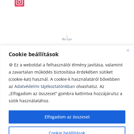
In
st
a
gr
a
m
Cookie beállítások
ADATKEZELÉS
|
IMPRESSZUM
|
KAPCSOL
AT
|
IDŐPONTOT FOGLALOK
|
HEALTH
🍪 Ez a weboldal a felhasználói élmény javítása, valamint
a zavartalan működés biztosítása érdekében sütiket
COACHING
|
STRESSZMENEDZSMENT
|
(cookie-kat) használ. A cookie-k használatáról bővebben
webhosting
by
Ruffnet
az
Adatvédelmi tájékoztatónkban
olvashatsz. Az
„Elfogadom az összeset” gombra kattintva hozzájárulsz a
sütik használatához.
©bluezones.hu – Minden jog fenntartva
2026
Elfogadom az összeset
Cookie beállítások