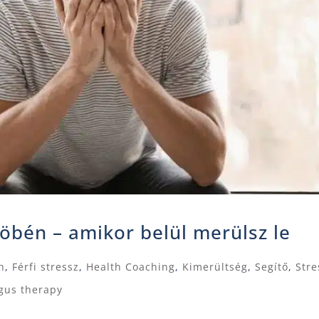
zöbén – amikor belül merülsz le
h
,
Férfi stressz
,
Health Coaching
,
Kimerültség
,
Segítő
,
Stre
gus therapy