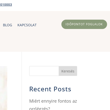
2010003
IDŐPONTOT FOGLALOK
BLOG
KAPCSOLAT
Keresés
Recent Posts
Miért ennyire fontos az
orrlégzés?