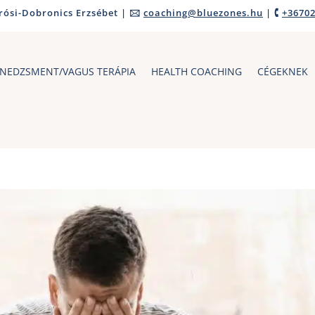
ósi-Dobronics Erzsébet | 🖂
coaching@bluezones.hu
| 🕻
+3670
NEDZSMENT/VAGUS TERÁPIA
HEALTH COACHING
CÉGEKNEK