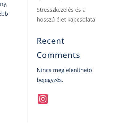
nny,
Stresszkezelés és a
debb
hosszú élet kapcsolata
Recent
Comments
Nincs megjeleníthető
bejegyzés.
In
st
a
gr