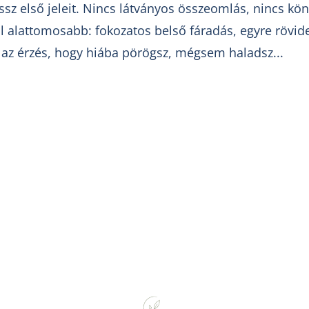
essz első jeleit. Nincs látványos összeomlás, nincs kö
l alattomosabb: fokozatos belső fáradás, egyre rövi
 az érzés, hogy hiába pörögsz, mégsem haladsz...