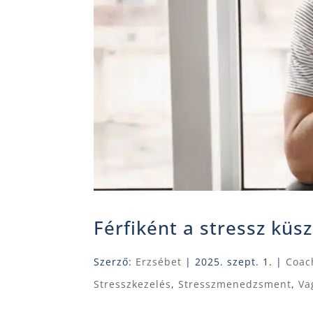
Férfiként a stressz küs
Szerző:
Erzsébet
|
2025. szept. 1.
|
Coac
Stresszkezelés
,
Stresszmenedzsment
,
Va