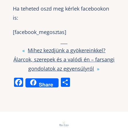
Ha teheted oszd meg kérlek facebookon
is:
[facebook_megosztas]
___
«
Mihez kezdjünk a gyökereinkkel?
Álarcok, szerepek és a valódi én – farsangi
gondolatok az egyensúlyról
»
F
O
Share
a
ss
c
z
e
a
b
m
o
e