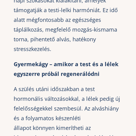
napi szokásokat kialakítani, amelyek
támogatják a testi-lelki harmóniát. Ez idő
alatt mégfontosabb az egészséges
táplálkozás, megfelelő mozgás-kismama
torna, pihentető alvás, hatékony
stresszkezelés.
Gyermekágy – amikor a test és a lélek
egyszerre próbál regenerálódni
A szülés utáni időszakban a test
hormonális változásokkal, a lélek pedig új
felelősségekkel szembesül. Az alváshiány
és a folyamatos készenléti
állapot könnyen kimerítheti az