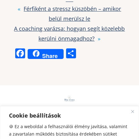
«
Férfiként a stressz küszöbén – amikor
belül merülsz le
A coaching varázsa: hogyan segít közelebb
kerülni önmagadhoz?
»
F
O
Share
a
ss
c
z
e
a
b
m
o
e
o
g
Cookie beállítások
ADATKEZELÉS
|
IMPRESSZUM
|
KAPCSOL
k
AT
|
IDŐPONTOT FOGLALOK
|
HEALTH
🍪 Ez a weboldal a felhasználói élmény javítása, valamint
a zavartalan működés biztosítása érdekében sütiket
COACHING
|
STRESSZMENEDZSMENT
|