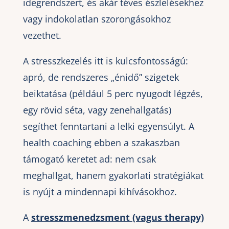
idegrendszert, és akár téves észlelésekhez
vagy indokolatlan szorongásokhoz
vezethet.
A stresszkezelés itt is kulcsfontosságú:
apró, de rendszeres „énidő” szigetek
beiktatása (például 5 perc nyugodt légzés,
egy rövid séta, vagy zenehallgatás)
segíthet fenntartani a lelki egyensúlyt. A
health coaching ebben a szakaszban
támogató keretet ad: nem csak
meghallgat, hanem gyakorlati stratégiákat
is nyújt a mindennapi kihívásokhoz.
A
stresszmenedzsment (vagus therapy)