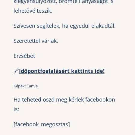
kiegyensúlyozott, örömteli anyaságot is
lehetővé teszik.
Szívesen segítelek, ha egyedül elakadtál.
Szeretettel várlak,
Erzsébet
🔗
Időpontfoglalásért kattints ide!
Képek:
Canva
Ha teheted oszd meg kérlek facebookon
is:
[facebook_megosztas]
___